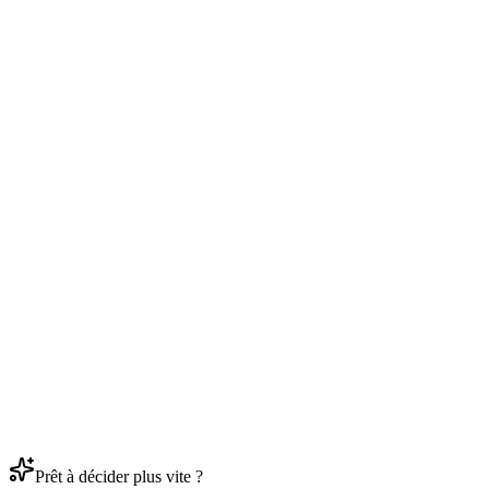
Données traitées et stockées sur infrastructure française. RGPD
natif. Aucun transfert hors UE.
Open Banking via Linxo
Actif
Agrégation bancaire via Linxo Connect, référence française de
l'open banking utilisée par des établissements bancaires. DSP2
conforme.
Prêt à décider plus vite ?
Voir la documentation API