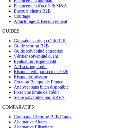
Financement alternatif
Financement d'actifs & M&A
Encours clients B2B
Courtage
Affacturage & Recouvrement
GUIDES
Glossaire scoring crédit B2B
Guide scoring B2B
Guide solvabilité entreprise
Vérifier solvabilité client
Évaluation risque crédit
API scoring crédit
Risque crédit par secteur 2026
Risque fournisseur
Cotation Banque de France
Analyser sans bilan disponible
Fixer une limite de crédit
Score solvabilité par SIREN
COMPARATIFS
Comparatif Scoring B2B France
Alternative Altares
Alternative Ellisphere